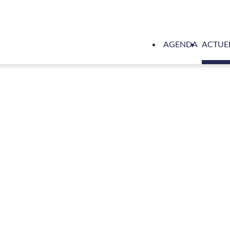
AGENDA
ACTUE
roducten: “We willen onze markt verbreden en geloven in het g