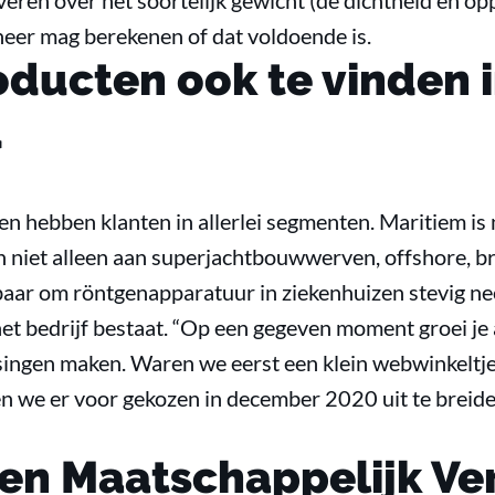
leveren over het soortelijk gewicht (de dichtheid en o
neer mag berekenen of dat voldoende is.
oducten ook te vinden i
d
 hebben klanten in allerlei segmenten. Maritiem is n
 niet alleen aan superjachtbouwwerven, offshore, b
aar om röntgenapparatuur in ziekenhuizen stevig neer
het bedrijf bestaat. “Op een gegeven moment groei je a
singen maken. Waren we eerst een klein webwinkeltje
 we er voor gekozen in december 2020 uit te breide
en Maatschappelijk V