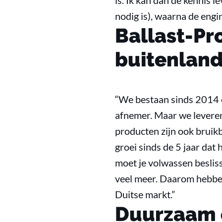
is. Ik kan dan de kennis 
nodig is), waarna de engi
Ballast-Pr
buitenlan
“We bestaan sinds 2014 en
afnemer. Maar we leveren
producten zijn ook bruikb
groei sinds de 5 jaar dat 
moet je volwassen beslis
veel meer. Daarom hebben
Duitse markt.”
Duurzaam 