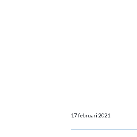
Ballast
onze ma
geloven
van NM
17 februari 2021