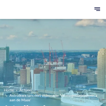
Ope
men
u
ken
Home
Actueel
Astrolkwx lanceert videoserie 'Vermogenselektronica
aan de Maas'