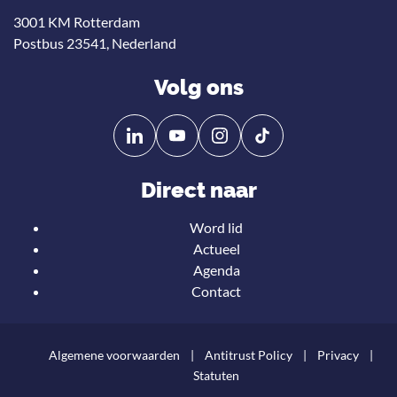
3001 KM Rotterdam
Postbus 23541, Nederland
Volg ons
Volg
Volg
ons
ons
op
op
Direct naar
Linkedin
YouTube
Word lid
Actueel
Agenda
Contact
Algemene voorwaarden
Antitrust Policy
Privacy
Statuten