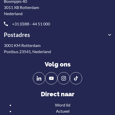
Boompjes 40
3011 XB Rotterdam
Nederland
+31 (0)88 - 44 51 000
Postadres
3001 KM Rotterdam
Postbus 23541, Nederland
Volg ons
Volg
Volg
ons
ons
op
op
Direct naar
Linkedin
YouTube
Word lid
Actueel