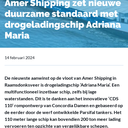
Amer Shipping zet nieuwe
duurzame standaard met
drogeladingschip Adriana
Maria
14 februari 2024
De nieuwste aanwinst op de vloot van Amer Shipping in
Raamsdonksveer is drogeladingschip ‘Adriana Maria’. Een
multifunctioneel inzetbaar schip, zelfs bij lage
waterstanden. Dit is te danken aan het innovatieve ‘CDS
110’ rompontwerp van Concordia Damen en gebaseerd op
de eerder door de werf ontwikkelde Parsifal tankers. Het
110 meter lange schip kan bovendien 200 ton meer lading
vervoeren ten opzichte van vergelijkbare schepen.