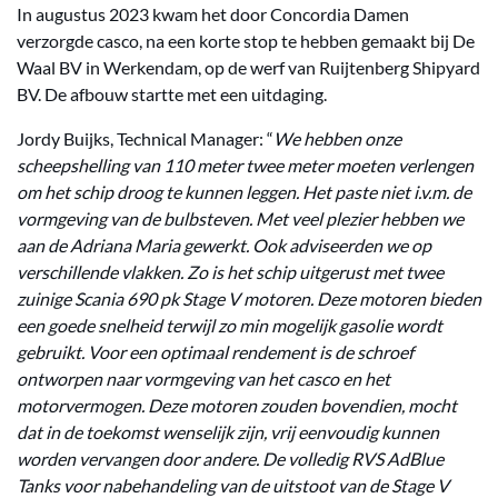
In augustus 2023 kwam het door Concordia Damen
verzorgde casco, na een korte stop te hebben gemaakt bij De
Waal BV in Werkendam, op de werf van Ruijtenberg Shipyard
BV. De afbouw startte met een uitdaging.
Jordy Buijks, Technical Manager: “
We hebben onze
scheepshelling van 110 meter twee meter moeten verlengen
om het schip droog te kunnen leggen. Het paste niet i.v.m. de
vormgeving van de bulbsteven. Met veel plezier hebben we
aan de Adriana Maria gewerkt. Ook adviseerden we op
verschillende vlakken. Zo is het schip uitgerust met twee
zuinige Scania 690 pk Stage V motoren. Deze motoren bieden
een goede snelheid terwijl zo min mogelijk gasolie wordt
gebruikt. Voor een optimaal rendement is de schroef
ontworpen naar vormgeving van het casco en het
motorvermogen. Deze motoren zouden bovendien, mocht
dat in de toekomst wenselijk zijn, vrij eenvoudig kunnen
worden vervangen door andere. De volledig RVS AdBlue
Tanks voor nabehandeling van de uitstoot van de Stage V