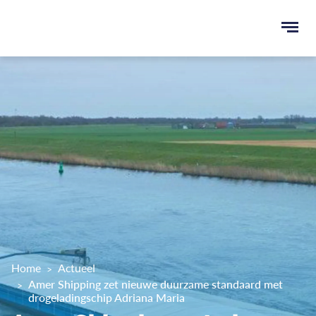
Ope
men
u
ken
Home
Actueel
Amer Shipping zet nieuwe duurzame standaard met
drogeladingschip Adriana Maria