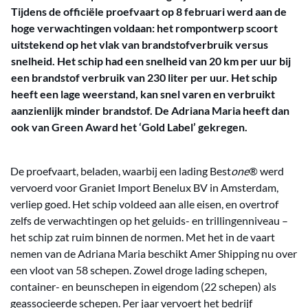
Tijdens de officiële proefvaart op 8 februari werd aan de
hoge verwachtingen voldaan: het rompontwerp scoort
uitstekend op het vlak van brandstofverbruik versus
snelheid. Het schip had een snelheid van 20 km per uur bij
een brandstof verbruik van 230 liter per uur. Het schip
heeft een lage weerstand, kan snel varen en verbruikt
aanzienlijk minder brandstof. De Adriana Maria heeft dan
ook van Green Award het ‘Gold Label’ gekregen.
De proefvaart, beladen, waarbij een lading Best
one
® werd
vervoerd voor Graniet Import Benelux BV in Amsterdam,
verliep goed. Het schip voldeed aan alle eisen, en overtrof
zelfs de verwachtingen op het geluids- en trillingenniveau –
het schip zat ruim binnen de normen. Met het in de vaart
nemen van de Adriana Maria beschikt Amer Shipping nu over
een vloot van 58 schepen. Zowel droge lading schepen,
container- en beunschepen in eigendom (22 schepen) als
geassocieerde schepen. Per jaar vervoert het bedrijf