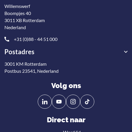
Willemswerf
Boompjes 40
3011 XB Rotterdam
Nederland
+31 (0)88 - 44 51 000
Postadres
3001 KM Rotterdam
Postbus 23541, Nederland
Volg ons
Volg
Volg
ons
ons
op
op
Direct naar
Linkedin
YouTube