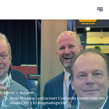
Ope
men
u
ken
Home
Actueel
Amer Shipping contracteert Concordia Damen voor een
nieuw CDS 110 drogeladingschip