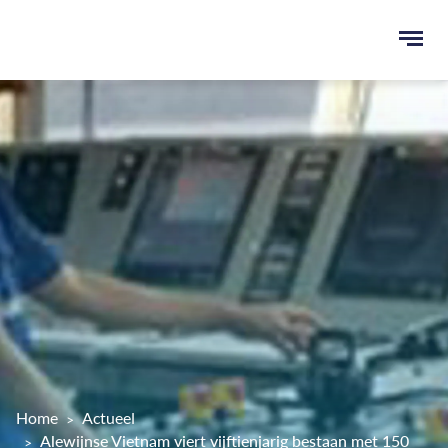
Ope
men
u
ken
Home
Actueel
Alewijnse Vietnam viert vijftienjarig bestaan met 150