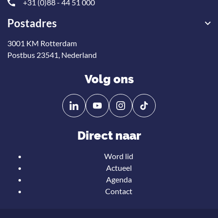
+31 (0)88 - 44 51 000
Postadres
3001 KM Rotterdam
Postbus 23541, Nederland
Volg ons
Volg
Volg
ons
ons
op
op
Direct naar
Linkedin
YouTube
Word lid
Actueel
Agenda
Contact