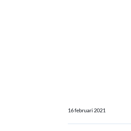
Home
Actueel
Alewijnse 
Alewijn
service
Jan De 
16 februari 2021