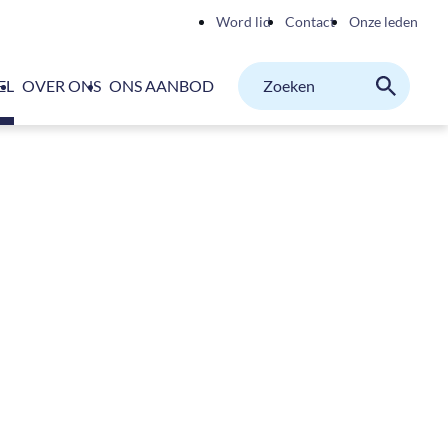
Word lid
Contact
Onze leden
Zoeken
EL
OVER ONS
ONS AANBOD
M
Zoeken
binnen
website