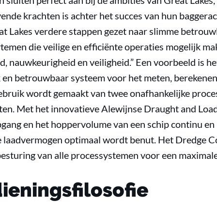
 sluiten perfect aan bij de ambities van Great Lakes
vende krachten is achter het succes van hun baggerac
at Lakes verdere stappen gezet naar slimme betrou
emen die veilige en efficiënte operaties mogelijk m
, nauwkeurigheid en veiligheid.” Een voorbeeld is he
 en betrouwbaar systeem voor het meten, berekenen
 gebruik wordt gemaakt van twee onafhankelijke proce
 meten. Met het innovatieve Alewijnse Draught and Lo
gang en het hoppervolume van een schip continu en
 laadvermogen optimaal wordt benut. Het Dredge C
besturing van alle processystemen voor een maxima
ieningsfilosofie