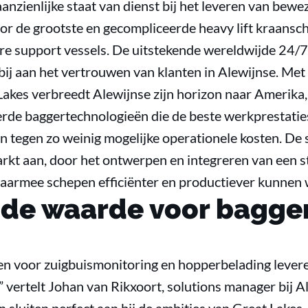
anzienlijke staat van dienst bij het leveren van bew
or de grootste en gecompliceerde heavy lift kraansc
re support vessels. De uitstekende wereldwijde 24/
ij aan het vertrouwen van klanten in Alewijnse. Met 
Lakes verbreedt Alewijnse zijn horizon naar Amerika,
rde baggertechnologieën die de beste werkprestati
tegen zo weinig mogelijke operationele kosten. De 
arkt aan, door het ontwerpen en integreren van een 
aarmee schepen efficiënter en productiever kunnen
de waarde voor bagger
n voor zuigbuismonitoring en hopperbelading leve
 vertelt Johan van Rikxoort, solutions manager bij A