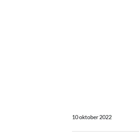
Home
Actueel
Alewijnse
Alewijn
naar Am
bagger
10 oktober 2022