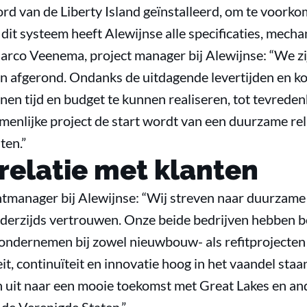
rd van de Liberty Island geïnstalleerd, om te voork
it systeem heeft Alewijnse alle specificaties, mech
arco Veenema, project manager bij Alewijnse: “We zij
 afgerond. Ondanks de uitdagende levertijden en kor
nnen tijd en budget te kunnen realiseren, tot tevrede
menlijke project de start wordt van een duurzame re
ten.”
elatie met klanten
tmanager bij Alewijnse: “Wij streven naar duurzame 
ederzijds vertrouwen. Onze beide bedrijven hebben 
 ondernemen bij zowel nieuwbouw- als refitprojecten 
eit, continuïteit en innovatie hoog in het vaandel sta
 uit naar een mooie toekomst met Great Lakes en an