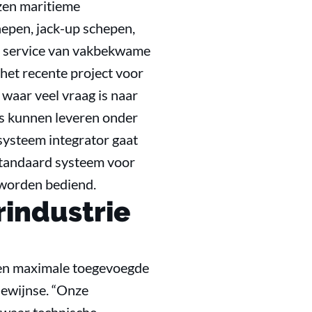
ezen maritieme
hepen, jack-up schepen,
7 service van vakbekwame
het recente project voor
 waar veel vraag is naar
es kunnen leveren onder
systeem integrator gaat
standaard systeem voor
 worden bediend.
industrie
ren maximale toegevoegde
lewijnse. “Onze