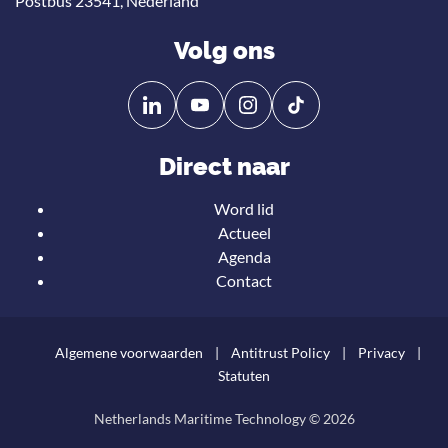
Postbus 23541, Nederland
Volg ons
Volg
Volg
ons
ons
op
op
Direct naar
Linkedin
YouTube
Word lid
Actueel
Agenda
Contact
Onze nieuwsbrief
ontvangen?
Algemene voorwaarden
Antitrust Policy
Privacy
Statuten
Netherlands Maritime Technology © 2026
Teru
naar