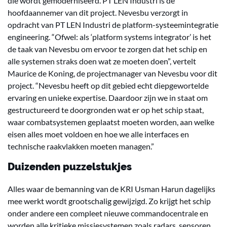
die wordt gemoderniseerd. PT LEN Industri is de
hoofdaannemer van dit project. Nevesbu verzorgt in
opdracht van PT LEN Industri de platform-systeemintegratie
engineering. “Ofwel: als ‘platform systems integrator’ is het
de taak van Nevesbu om ervoor te zorgen dat het schip en
alle systemen straks doen wat ze moeten doen”, vertelt
Maurice de Koning, de projectmanager van Nevesbu voor dit
project. “Nevesbu heeft op dit gebied echt diepgewortelde
ervaring en unieke expertise. Daardoor zijn we in staat om
gestructureerd te doorgronden wat er op het schip staat,
waar combatsystemen geplaatst moeten worden, aan welke
eisen alles moet voldoen en hoe we alle interfaces en
technische raakvlakken moeten managen.”
Duizenden puzzelstukjes
Alles waar de bemanning van de KRI Usman Harun dagelijks
mee werkt wordt grootschalig gewijzigd. Zo krijgt het schip
onder andere een compleet nieuwe commandocentrale en
worden alle kritieke missiesystemen zoals radars, sensoren,