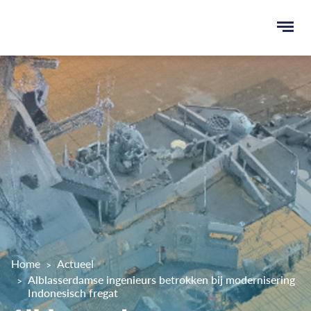
Ope
men
u
ken
Home
Actueel
Alblasserdamse ingenieurs betrokken bij modernisering
Indonesisch fregat