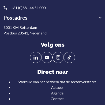
+31 (0)88 - 44 51 000
Postadres
3001 KM Rotterdam
Postbus 23541, Nederland
Volg ons
Volg
Volg
ons
ons
op
op
Direct naar
Linkedin
YouTube
Word lid van het netwerk dat de sector versterkt
Actueel
Agenda
Contact