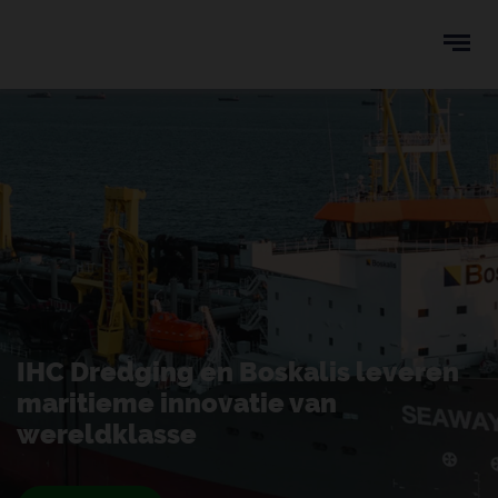
Ope
men
u
ken
IHC Dredging en Boskalis leveren
maritieme innovatie van
wereldklasse