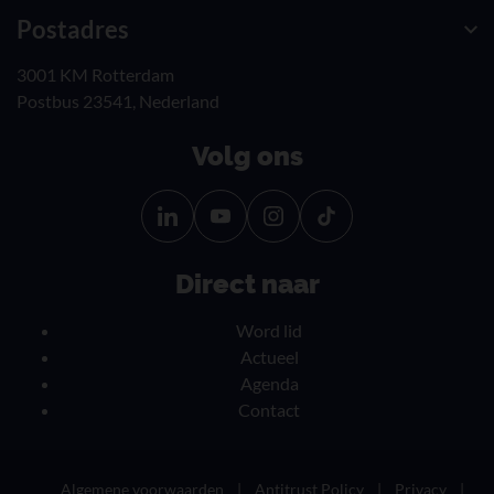
Postadres
3001 KM Rotterdam
Postbus 23541, Nederland
Volg ons
Volg
Volg
ons
ons
Onze nieuwsbrief
op
op
Direct naar
Linkedin
YouTube
ontvangen?
Word lid
Actueel
Agenda
Contact
Algemene voorwaarden
Antitrust Policy
Privacy